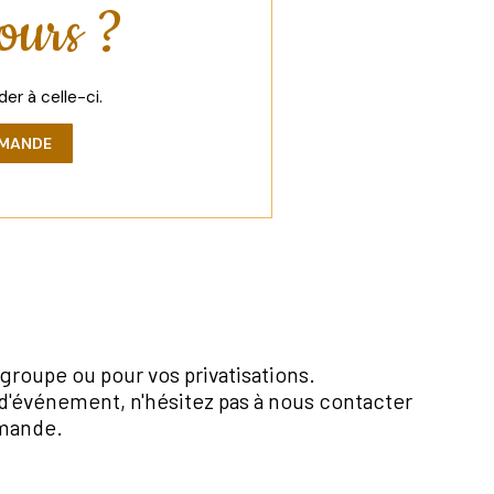
ours ?
er à celle-ci.
EMANDE